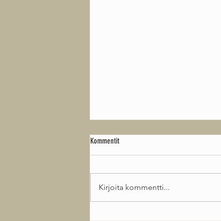
Kommentit
I'm back...so what!
Kirjoita kommentti...