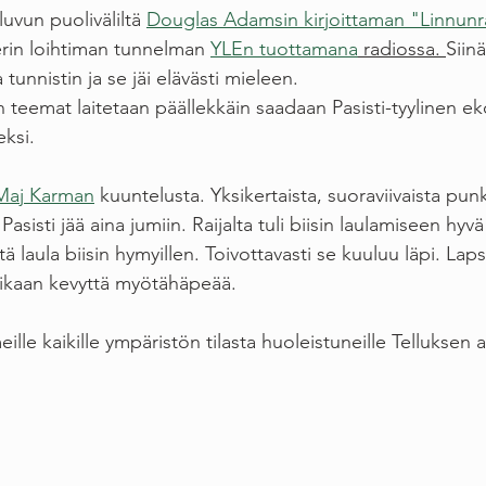
uvun puoliväliltä 
Douglas Adamsin kirjoittaman "Linnunra
erin loihtiman tunnelman 
YLEn tuottamana
 radiossa. 
Siinä
 tunnistin ja se jäi elävästi mieleen. 
eemat laitetaan päällekkäin saadaan Pasisti-tyylinen eko
eksi. 
Maj Karman
 kuuntelusta. Yksikertaista, suoraviivaista pun
Pasisti jää aina jumiin. Raijalta tuli biisin laulamiseen hyvä
ä laula biisin hymyillen. Toivottavasti se kuuluu läpi. Lapsi
 aikaan kevyttä myötähäpeää.
lle kaikille ympäristön tilasta huoleistuneille Telluksen a