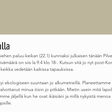
lla
ehen paluu-keikan (22.1) kunniaksi julkaisen tänään Pilv
ivämäärä on siis la 9.4 klo 18-. Kutsun sitä jo nyt post-Ko
uo keikka vedetään kaikissa tapauksissa.
tyi ekologiseen suuntaan jo alkumetreillä. Planeettamme t
valvottanut minua öisin jo pitkään. Mietin usein mitä lapsil
mme jäljellä kun he ovat ikäisiäni ja millä nykyistä menoa 
psille. 