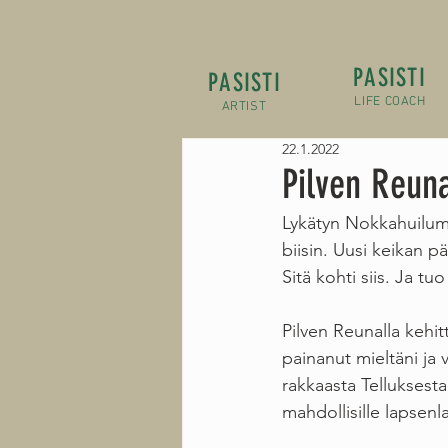
PASISTI
PASISTI
LIFE COACH
ARTIST
22.1.2022
Pilven Reuna
Lykätyn Nokkahuilumi
biisin. Uusi keikan pä
Sitä kohti siis. Ja t
Pilven Reunalla kehit
painanut mieltäni ja 
rakkaasta Telluksesta
mahdollisille lapsenla