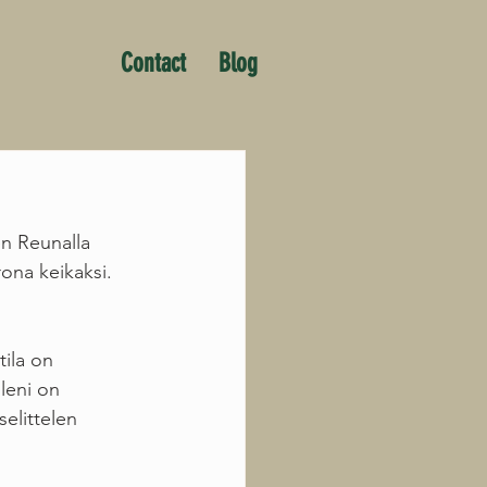
Contact
Blog
en Reunalla 
rona keikaksi. 
ila on 
leni on 
selittelen 