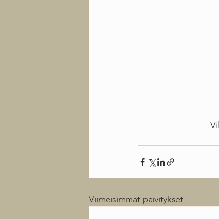
Vi
Viimeisimmät päivitykset