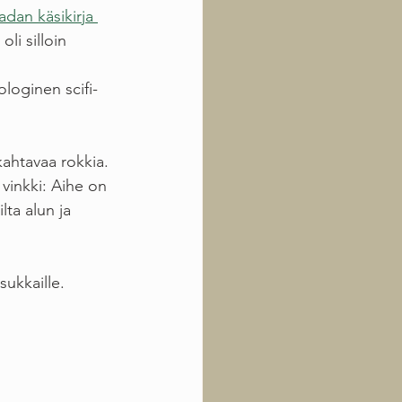
dan käsikirja 
 oli silloin 
loginen scifi-
kahtavaa rokkia. 
 vinkki: Aihe on 
lta alun ja 
sukkaille.