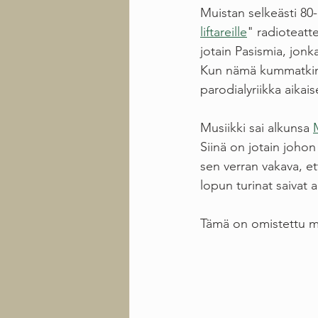
Muistan selkeästi 80-l
liftareille
" radioteatt
jotain Pasismia, jonka
Kun nämä kummatkin t
parodialyriikka aikais
Musiikki sai alkunsa 
Siinä on jotain johon 
sen verran vakava, ett
lopun turinat saivat
Tämä on omistettu mei